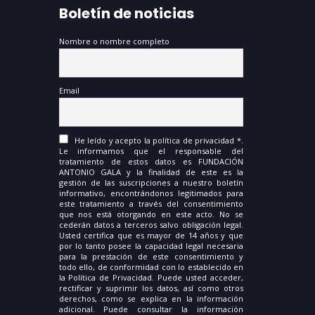
Boletín de noticias
Nombre o nombre completo
Email
He leído y acepto la política de privacidad *.
Le informamos que el responsable del
tratamiento de estos datos es FUNDACIÓN
ANTONIO GALA y la finalidad de este es la
gestión de las suscripciones a nuestro boletín
informativo, encontrándonos legitimados para
este tratamiento a través del consentimiento
que nos está otorgando en este acto. No se
cederán datos a terceros salvo obligación legal.
Usted certifica que es mayor de 14 años y que
por lo tanto posee la capacidad legal necesaria
para la prestación de este consentimiento y
todo ello, de conformidad con lo establecido en
la Política de Privacidad. Puede usted acceder,
rectificar y suprimir los datos, así como otros
derechos, como se explica en la información
adicional. Puede consultar la información