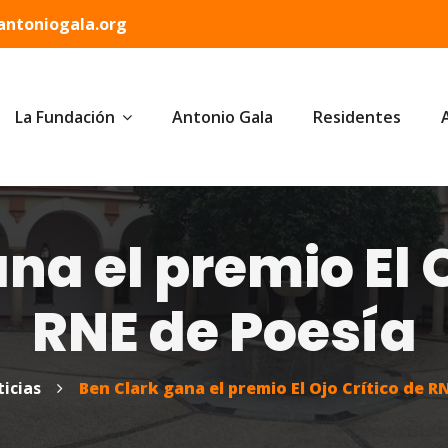
ntoniogala.org
La Fundación
Antonio Gala
Residentes
na el premio El O
RNE de Poesía
icias
Ben Clark gana el premio El Ojo Crítico de R