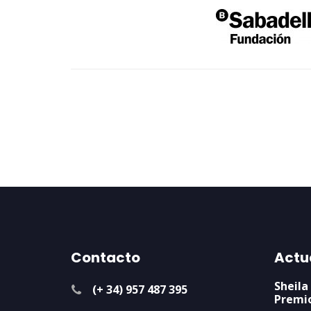
Contacto
Actu
Sheila
(+ 34) 957 487 395
Premi