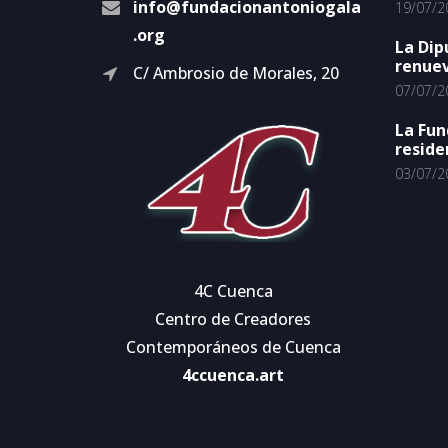
info@fundacionantoniogala
19/07/2
.org
La Dip
renuev
C/ Ambrosio de Morales, 20
07/07/2
La Fun
reside
03/07/2
4C Cuenca
Centro de Creadores
Contemporáneos de Cuenca
4ccuenca.art