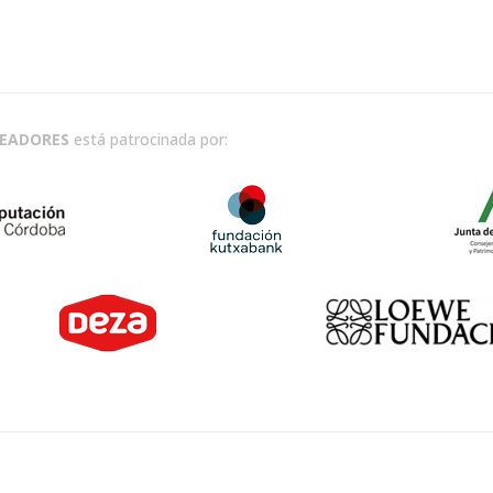
READORES
está patrocinada por: