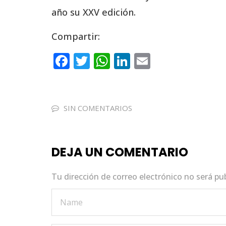
año su XXV edición.
Compartir:
F
T
W
Li
E
a
w
h
n
m
c
it
a
k
ai
e
te
ts
e
l
SIN COMENTARIOS
b
r
A
dI
o
p
n
DEJA UN COMENTARIO
o
p
k
Tu dirección de correo electrónico no será pu