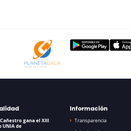
alidad
Información
Transparencia
 Cañestro gana el XIII
o UNIA de