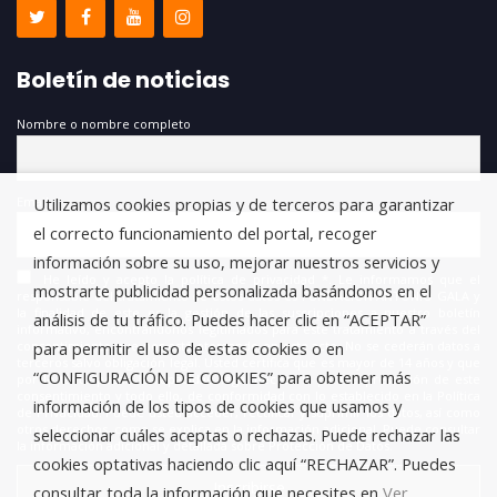
Boletín de noticias
Nombre o nombre completo
Email
Utilizamos cookies propias y de terceros para garantizar
el correcto funcionamiento del portal, recoger
información sobre su uso, mejorar nuestros servicios y
He leído y acepto la política de privacidad *. Le informamos que el
mostrarte publicidad personalizada basándonos en el
responsable del tratamiento de estos datos es FUNDACIÓN ANTONIO GALA y
la finalidad de este es la gestión de las suscripciones a nuestro boletín
análisis de tu tráfico. Puedes hacer clic en “ACEPTAR”
informativo, encontrándonos legitimados para este tratamiento a través del
consentimiento que nos está otorgando en este acto. No se cederán datos a
para permitir el uso de estas cookies o en
terceros salvo obligación legal. Usted certifica que es mayor de 14 años y que
“CONFIGURACIÓN DE COOKIES” para obtener más
por lo tanto posee la capacidad legal necesaria para la prestación de este
consentimiento y todo ello, de conformidad con lo establecido en la Política
información de los tipos de cookies que usamos y
de Privacidad. Puede usted acceder, rectificar y suprimir los datos, así como
otros derechos, como se explica en la información adicional. Puede consultar
seleccionar cuáles aceptas o rechazas. Puede rechazar las
la información adicional y detallada sobre Protección de Datos.
cookies optativas haciendo clic aquí “RECHAZAR”. Puedes
consultar toda la información que necesites en
Ver