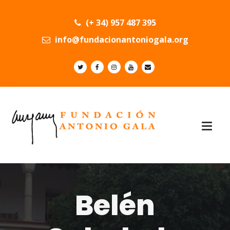
(+ 34) 957 487 395
info@fundacionantoniogala.org
Belén