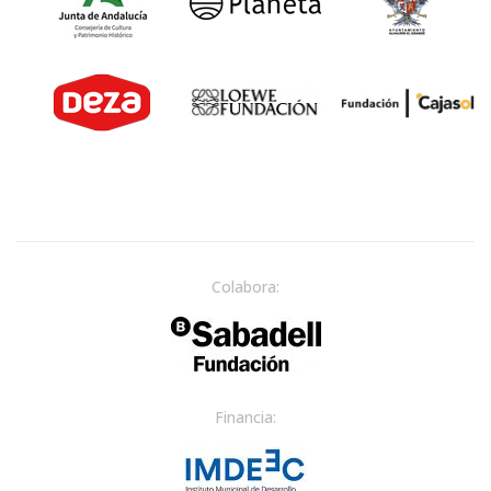
Colabora:
Financia: