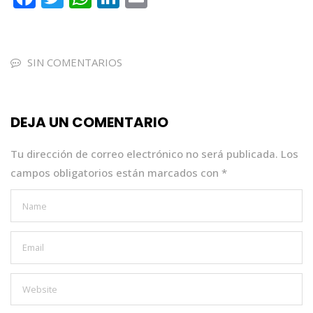
a
w
h
n
m
c
it
a
k
ai
e
te
ts
e
l
SIN COMENTARIOS
b
r
A
dI
o
p
n
DEJA UN COMENTARIO
o
p
k
Tu dirección de correo electrónico no será publicada.
Los
campos obligatorios están marcados con
*