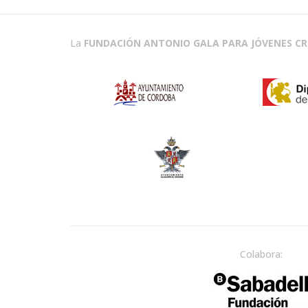
La
FUNDACIÓN ANTONIO GALA PARA JÓVENES C
Colabora: