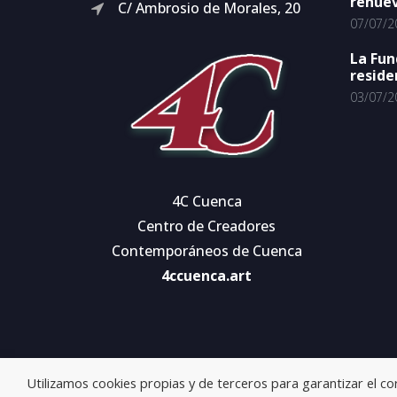
renuev
C/ Ambrosio de Morales, 20
07/07/2
La Fun
reside
03/07/2
4C Cuenca
Centro de Creadores
Contemporáneos de Cuenca
4ccuenca.art
Utilizamos cookies propias y de terceros para garantizar el c