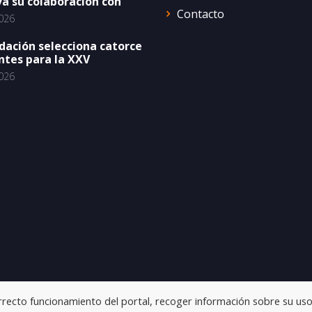
a su colaboración con
Contacto
026
dación selecciona catorce
ntes para la XXV
026
orrecto funcionamiento del portal, recoger información sobre su uso