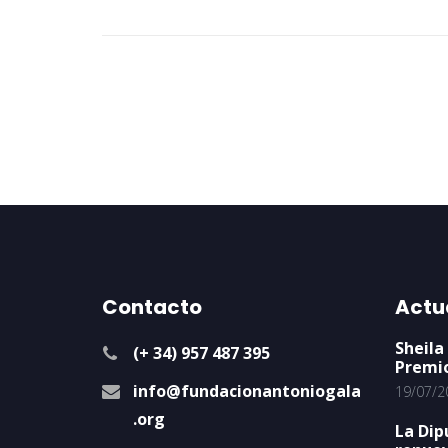
Contacto
Actu
Sheila
(+ 34) 957 487 395
Premi
info@fundacionantoniogala
19/07/2
.org
La Dip