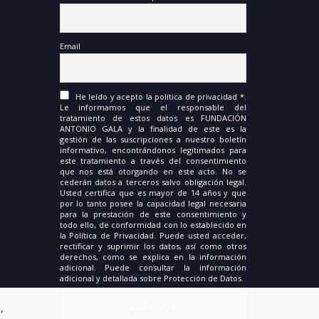
Email
He leído y acepto la política de privacidad *.
Le informamos que el responsable del
tratamiento de estos datos es FUNDACIÓN
ANTONIO GALA y la finalidad de este es la
gestión de las suscripciones a nuestro boletín
informativo, encontrándonos legitimados para
este tratamiento a través del consentimiento
que nos está otorgando en este acto. No se
cederán datos a terceros salvo obligación legal.
Usted certifica que es mayor de 14 años y que
por lo tanto posee la capacidad legal necesaria
para la prestación de este consentimiento y
todo ello, de conformidad con lo establecido en
la Política de Privacidad. Puede usted acceder,
rectificar y suprimir los datos, así como otros
derechos, como se explica en la información
adicional. Puede consultar la información
adicional y detallada sobre Protección de Datos.
,