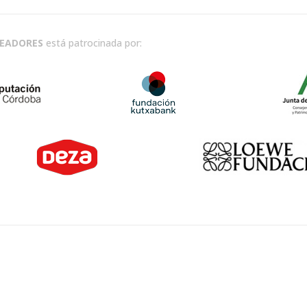
READORES
está patrocinada por: