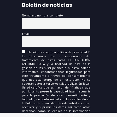
Boletín de noticias
Nombre o nombre completo
Email
He leído y acepto la política de privacidad *.
Le informamos que el responsable del
tratamiento de estos datos es FUNDACIÓN
ANTONIO GALA y la finalidad de este es la
gestión de las suscripciones a nuestro boletín
informativo, encontrándonos legitimados para
este tratamiento a través del consentimiento
que nos está otorgando en este acto. No se
cederán datos a terceros salvo obligación legal.
Usted certifica que es mayor de 14 años y que
por lo tanto posee la capacidad legal necesaria
para la prestación de este consentimiento y
todo ello, de conformidad con lo establecido en
la Política de Privacidad. Puede usted acceder,
rectificar y suprimir los datos, así como otros
derechos, como se explica en la información
adicional. Puede consultar la información