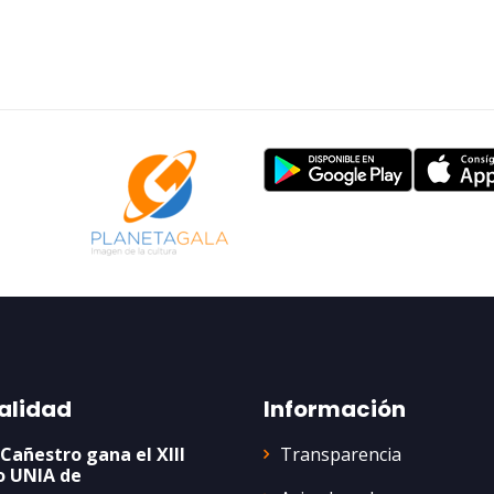
alidad
Información
Transparencia
 Cañestro gana el XIII
o UNIA de