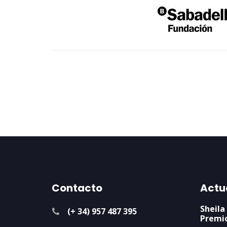
Contacto
Actu
Sheila
(+ 34) 957 487 395
Premi