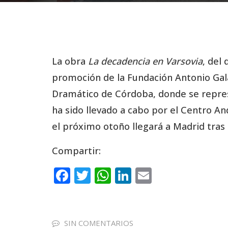
La obra
La decadencia en Varsovia
, del
promoción de la Fundación Antonio Gala
Dramático de Córdoba, donde se represe
ha sido llevado a cabo por el Centro An
el próximo otoño llegará a Madrid tras 
Compartir:
F
T
W
Li
E
a
w
h
n
m
c
it
a
k
ai
e
te
ts
e
l
SIN COMENTARIOS