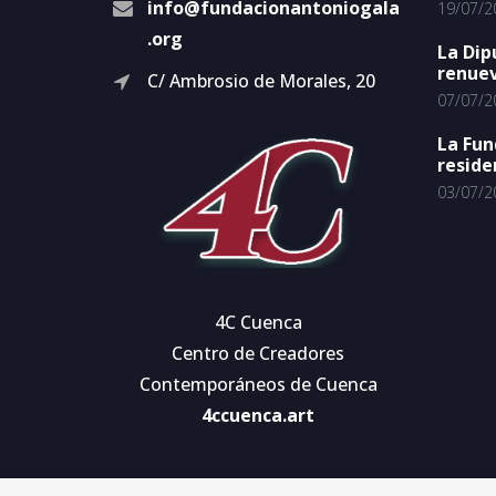
info@fundacionantoniogala
19/07/2
.org
La Dip
renuev
C/ Ambrosio de Morales, 20
07/07/2
La Fun
reside
03/07/2
4C Cuenca
Centro de Creadores
Contemporáneos de Cuenca
4ccuenca.art