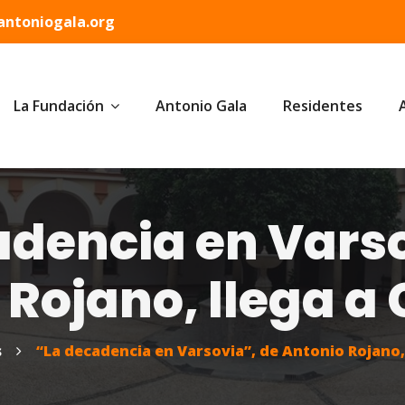
ntoniogala.org
La Fundación
Antonio Gala
Residentes
adencia en Varso
 Rojano, llega a
s
“La decadencia en Varsovia”, de Antonio Rojano,