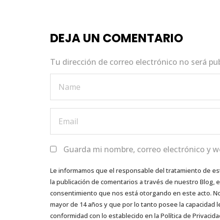
b
r
A
dI
o
p
n
DEJA UN COMENTARIO
o
p
k
Tu dirección de correo electrónico no será pu
Guarda mi nombre, correo electrónico y w
Le informamos que el responsable del tratamiento de es
la publicación de comentarios a través de nuestro Blog,
consentimiento que nos está otorgando en este acto. No s
mayor de 14 años y que por lo tanto posee la capacidad l
conformidad con lo establecido en la Política de Privacida