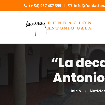
(+ 34) 957 487 395
info@fundaciona
“La dec
Antonio
Inicio
Noticia