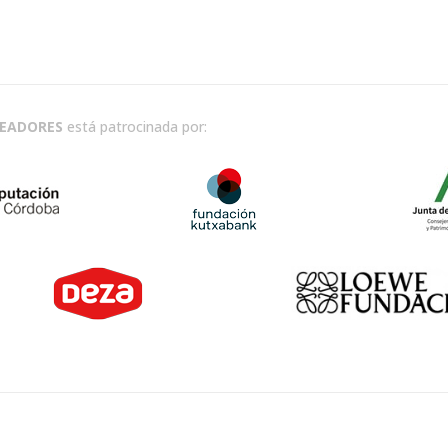
READORES
está patrocinada por: