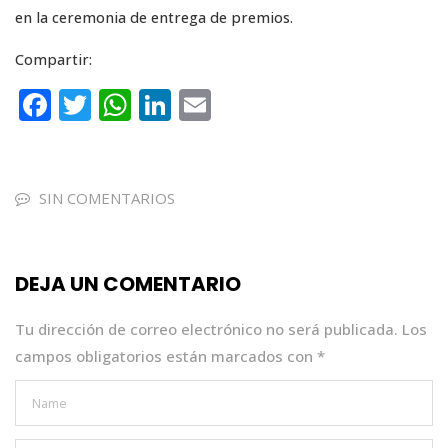
en la ceremonia de entrega de premios.
Compartir:
F
T
W
Li
E
a
w
h
n
m
c
it
a
k
ai
e
te
ts
e
l
SIN COMENTARIOS
b
r
A
dI
o
p
n
DEJA UN COMENTARIO
o
p
k
Tu dirección de correo electrónico no será publicada.
Los
campos obligatorios están marcados con
*