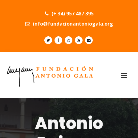
(+ 34) 957 487 395
info@fundacionantoniogala.org
Antonio