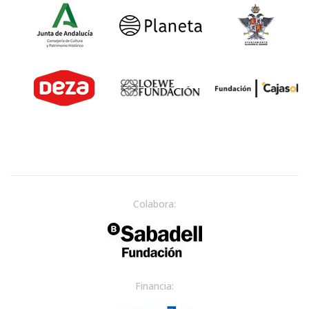
Colabora:
Financia: