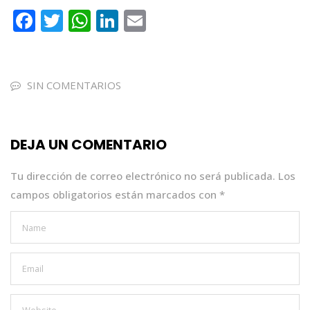
F
T
W
Li
E
a
w
h
n
m
c
it
a
k
ai
e
te
ts
e
l
SIN COMENTARIOS
b
r
A
dI
o
p
n
DEJA UN COMENTARIO
o
p
k
Tu dirección de correo electrónico no será publicada.
Los
campos obligatorios están marcados con
*