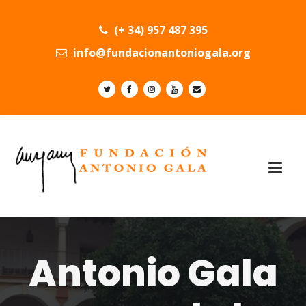
(+ 34) 957 487 395
info@fundacionantoniogala.org
Antonio Gala