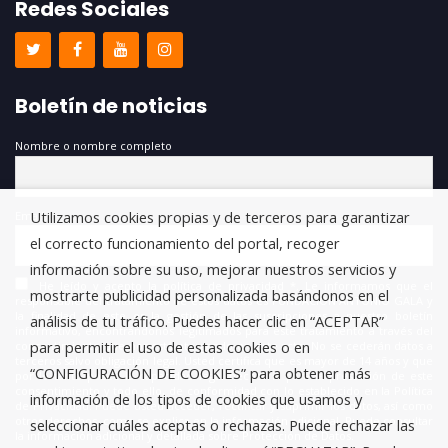
Redes Sociales
Boletín de noticias
Nombre o nombre completo
Utilizamos cookies propias y de terceros para garantizar
Email
el correcto funcionamiento del portal, recoger
información sobre su uso, mejorar nuestros servicios y
He leído y acepto la política de privacidad *. Le informamos que el
mostrarte publicidad personalizada basándonos en el
responsable del tratamiento de estos datos es FUNDACIÓN ANTONIO GALA y
la finalidad de este es la gestión de las suscripciones a nuestro boletín
análisis de tu tráfico. Puedes hacer clic en “ACEPTAR”
informativo, encontrándonos legitimados para este tratamiento a través del
para permitir el uso de estas cookies o en
consentimiento que nos está otorgando en este acto. No se cederán datos a
terceros salvo obligación legal. Usted certifica que es mayor de 14 años y que
“CONFIGURACIÓN DE COOKIES” para obtener más
por lo tanto posee la capacidad legal necesaria para la prestación de este
consentimiento y todo ello, de conformidad con lo establecido en la Política
información de los tipos de cookies que usamos y
de Privacidad. Puede usted acceder, rectificar y suprimir los datos, así como
otros derechos, como se explica en la información adicional. Puede consultar
seleccionar cuáles aceptas o rechazas. Puede rechazar las
la información adicional y detallada sobre Protección de Datos.