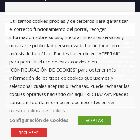
Utilizamos cookies propias y de terceros para garantizar
Email
el correcto funcionamiento del portal, recoger
información sobre su uso, mejorar nuestros servicios y
He leído y acepto la política de privacidad *. Le informamos que el
mostrarte publicidad personalizada basándonos en el
responsable del tratamiento de estos datos es FUNDACIÓN ANTONIO GALA y
la finalidad de este es la gestión de las suscripciones a nuestro boletín
análisis de tu tráfico. Puedes hacer clic en “ACEPTAR”
informativo, encontrándonos legitimados para este tratamiento a través del
para permitir el uso de estas cookies o en
consentimiento que nos está otorgando en este acto. No se cederán datos a
terceros salvo obligación legal. Usted certifica que es mayor de 14 años y que
“CONFIGURACIÓN DE COOKIES” para obtener más
por lo tanto posee la capacidad legal necesaria para la prestación de este
consentimiento y todo ello, de conformidad con lo establecido en la Política
información de los tipos de cookies que usamos y
de Privacidad. Puede usted acceder, rectificar y suprimir los datos, así como
otros derechos, como se explica en la información adicional. Puede consultar
seleccionar cuáles aceptas o rechazas. Puede rechazar las
la información adicional y detallada sobre Protección de Datos.
cookies optativas haciendo clic aquí “RECHAZAR”. Puedes
consultar toda la información que necesites en
Ver
nuestra política de cookies
Configuración de Cookies
ACEPTAR
RECHAZAR