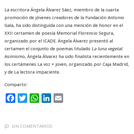
La escritora Ángela Álvarez Sáez, miembro de la cuarta
promoción de jóvenes creadores de la Fundación Antonio
Gala, ha sido distinguida con una mención de honor en el
XXII certamen de poesía Memorial Florencio Segura,
organizado por el ICADE. Ángela Álvarez presentó al
certamen el conjunto de poemas titulado
La luna vegetal.
Asimismo, Ángela Álvarez ha sido finalista recientemente en
los certámenes La voz + joven, organizado por Caja Madrid,
y de La lectora impaciente.
Compartir:
F
T
W
Li
E
a
w
h
n
m
c
it
a
k
ai
e
te
ts
e
l
SIN COMENTARIOS