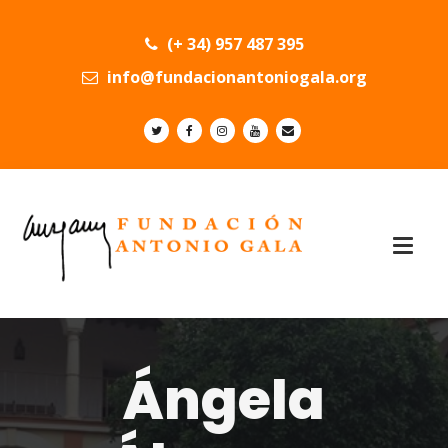
(+ 34) 957 487 395
info@fundacionantoniogala.org
Ángela