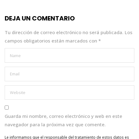
b
r
A
dI
o
p
n
DEJA UN COMENTARIO
o
p
k
Tu dirección de correo electrónico no será publicada.
Los
campos obligatorios están marcados con
*
Guarda mi nombre, correo electrónico y web en este
navegador para la próxima vez que comente.
Le informamos que el responsable del tratamiento de estos datos es