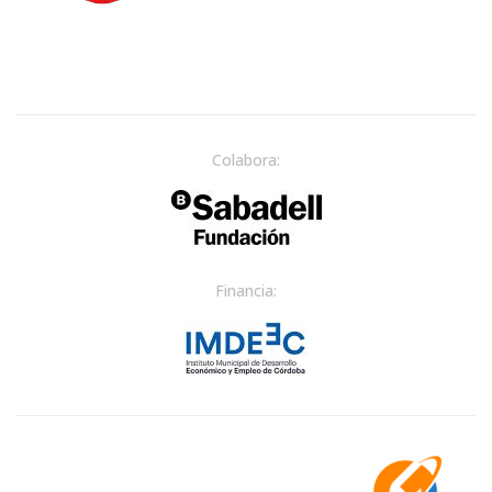
Colabora:
Financia: