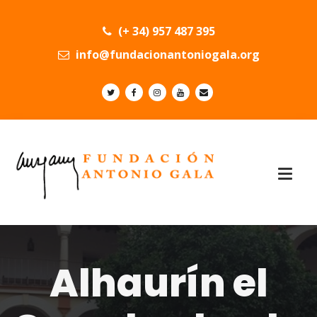
(+ 34) 957 487 395
info@fundacionantoniogala.org
Alhaurín el