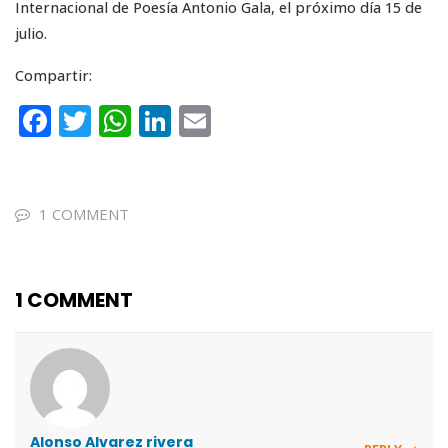
Internacional de Poesía Antonio Gala, el próximo día 15 de
julio.
Compartir:
F
T
W
Li
E
a
w
h
n
m
c
it
a
k
ai
e
te
ts
e
l
1 COMMENT
b
r
A
dI
o
p
n
1 COMMENT
o
p
k
Alonso Alvarez rivera