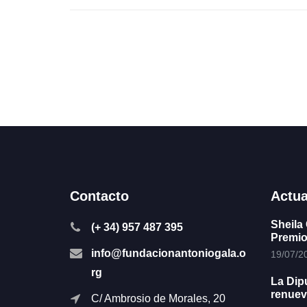
Contacto
Actua
Sheila 
(+ 34) 957 487 395
Premio
info@fundacionantoniogala.o
19/07/2
rg
La Dip
renuev
C/ Ambrosio de Morales, 20