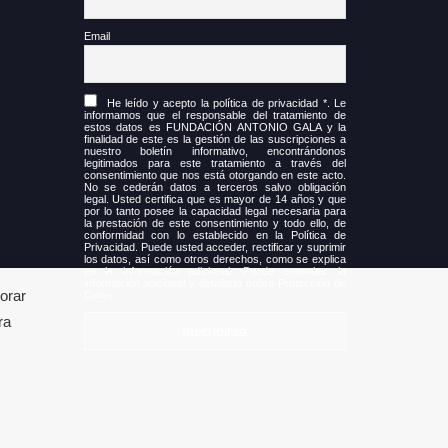
Email
He leído y acepto la política de privacidad *. Le
informamos que el responsable del tratamiento de
estos datos es FUNDACIÓN ANTONIO GALA y la
finalidad de este es la gestión de las suscripciones a
nuestro boletín informativo, encontrándonos
legitimados para este tratamiento a través del
consentimiento que nos está otorgando en este acto.
No se cederán datos a terceros salvo obligación
legal. Usted certifica que es mayor de 14 años y que
por lo tanto posee la capacidad legal necesaria para
la prestación de este consentimiento y todo ello, de
conformidad con lo establecido en la Política de
Privacidad. Puede usted acceder, rectificar y suprimir
los datos, así como otros derechos, como se explica
en la información adicional. Puede consultar la
información adicional y detallada sobre Protección de
orar
Datos.
ra