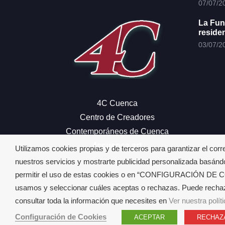
07/07/2
La Fun
reside
03/07/2
4C Cuenca
Centro de Creadores
Contemporáneos de Cuenca
4ccuenca.art
Utilizamos cookies propias y de terceros para garantizar el corr
nuestros servicios y mostrarte publicidad personalizada basánd
permitir el uso de estas cookies o en “CONFIGURACIÓN DE CO
usamos y seleccionar cuáles aceptas o rechazas. Puede recha
consultar toda la información que necesites en
Ver nuestra polít
Configuración de Cookies
ACEPTAR
RECHAZ