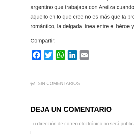
argentino que trabajaba con Areilza cuando
aquello en lo que cree no es más que la pro
romántico, la delgada línea entre el héroe 
Compartir:
F
T
W
Li
E
a
w
h
n
m
c
itt
at
k
ai
e
er
s
e
l
SIN COMENTARIOS
b
A
dI
o
p
n
DEJA UN COMENTARIO
o
p
k
Tu dirección de correo electrónico no será publi