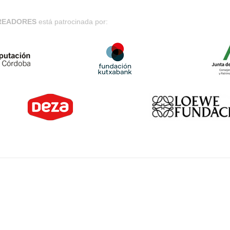
CREADORES
está patrocinada por: