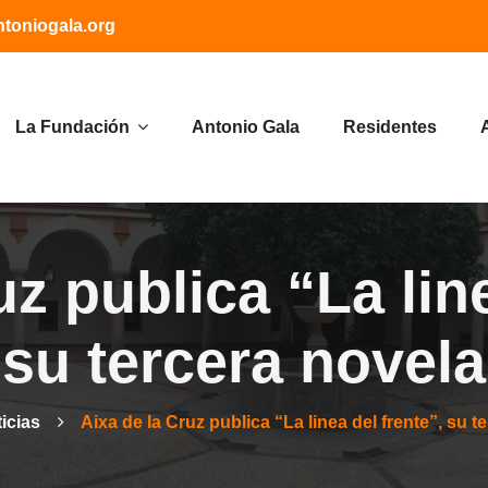
toniogala.org
La Fundación
Antonio Gala
Residentes
uz publica “La line
su tercera novela
icias
Aixa de la Cruz publica “La linea del frente”, su t