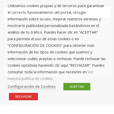
Email
Utilizamos cookies propias y de terceros para garantizar
el correcto funcionamiento del portal, recoger
información sobre su uso, mejorar nuestros servicios y
He leído y acepto la política de privacidad *. Le informamos que el
mostrarte publicidad personalizada basándonos en el
responsable del tratamiento de estos datos es FUNDACIÓN ANTONIO GALA y
la finalidad de este es la gestión de las suscripciones a nuestro boletín
análisis de tu tráfico. Puedes hacer clic en “ACEPTAR”
informativo, encontrándonos legitimados para este tratamiento a través del
consentimiento que nos está otorgando en este acto. No se cederán datos a
para permitir el uso de estas cookies o en
terceros salvo obligación legal. Usted certifica que es mayor de 14 años y que
“CONFIGURACIÓN DE COOKIES” para obtener más
por lo tanto posee la capacidad legal necesaria para la prestación de este
consentimiento y todo ello, de conformidad con lo establecido en la Política
información de los tipos de cookies que usamos y
de Privacidad. Puede usted acceder, rectificar y suprimir los datos, así como
otros derechos, como se explica en la información adicional. Puede consultar
seleccionar cuáles aceptas o rechazas. Puede rechazar las
la información adicional y detallada sobre Protección de Datos.
cookies optativas haciendo clic aquí “RECHAZAR”. Puedes
consultar toda la información que necesites en
Ver
nuestra política de cookies
Configuración de Cookies
ACEPTAR
RECHAZAR
© 2019 Fundación Antonio Gala para jóvenes creadores