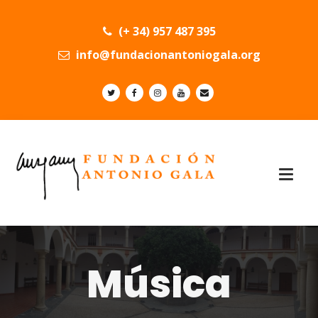
(+ 34) 957 487 395
info@fundacionantoniogala.org
Música