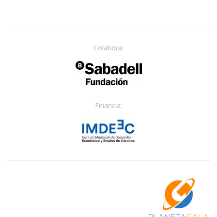
Colabora:
Financia: