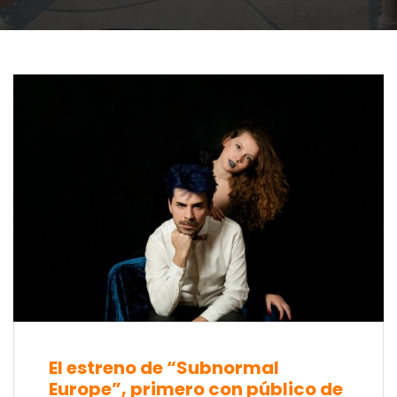
El estreno de “Subnormal
Europe”, primero con público de