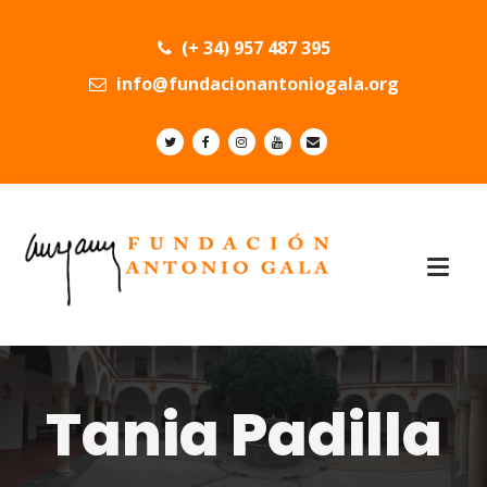
(+ 34) 957 487 395
info@fundacionantoniogala.org
Tania Padilla