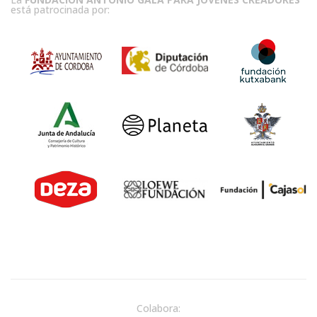
está patrocinada por:
Colabora: