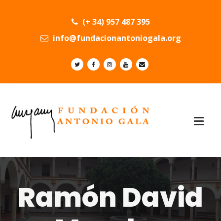
(+ 34) 957 487 395
info@fundacionantoniogala.org
Ramón David