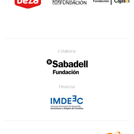
Colabora:
Financia: