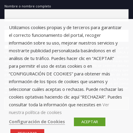
Nombre o nombre completo
Utilizamos cookies propias y de terceros para garantizar
Email
el correcto funcionamiento del portal, recoger
información sobre su uso, mejorar nuestros servicios y
He leído y acepto la política de privacidad *. Le informamos que el
mostrarte publicidad personalizada basándonos en el
responsable del tratamiento de estos datos es FUNDACIÓN ANTONIO GALA y
la finalidad de este es la gestión de las suscripciones a nuestro boletín
análisis de tu tráfico. Puedes hacer clic en “ACEPTAR”
informativo, encontrándonos legitimados para este tratamiento a través del
para permitir el uso de estas cookies o en
consentimiento que nos está otorgando en este acto. No se cederán datos a
terceros salvo obligación legal. Usted certifica que es mayor de 14 años y que
“CONFIGURACIÓN DE COOKIES” para obtener más
por lo tanto posee la capacidad legal necesaria para la prestación de este
consentimiento y todo ello, de conformidad con lo establecido en la Política
información de los tipos de cookies que usamos y
de Privacidad. Puede usted acceder, rectificar y suprimir los datos, así como
otros derechos, como se explica en la información adicional. Puede consultar
seleccionar cuáles aceptas o rechazas. Puede rechazar las
la información adicional y detallada sobre Protección de Datos.
cookies optativas haciendo clic aquí “RECHAZAR”. Puedes
consultar toda la información que necesites en
Ver
nuestra política de cookies
Configuración de Cookies
ACEPTAR