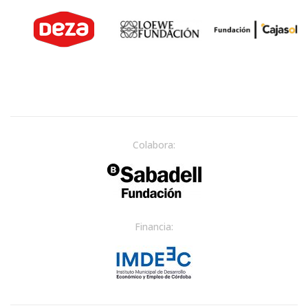
Colabora:
Financia: