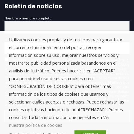
Boletín de noticias
Nombre o nombre completo
Utilizamos cookies propias y de terceros para garantizar
Email
el correcto funcionamiento del portal, recoger
información sobre su uso, mejorar nuestros servicios y
He leído y acepto la política de privacidad *. Le informamos que el
mostrarte publicidad personalizada basándonos en el
responsable del tratamiento de estos datos es FUNDACIÓN ANTONIO GALA y
la finalidad de este es la gestión de las suscripciones a nuestro boletín
análisis de tu tráfico. Puedes hacer clic en “ACEPTAR”
informativo, encontrándonos legitimados para este tratamiento a través del
para permitir el uso de estas cookies o en
consentimiento que nos está otorgando en este acto. No se cederán datos a
terceros salvo obligación legal. Usted certifica que es mayor de 14 años y que
“CONFIGURACIÓN DE COOKIES” para obtener más
por lo tanto posee la capacidad legal necesaria para la prestación de este
consentimiento y todo ello, de conformidad con lo establecido en la Política
información de los tipos de cookies que usamos y
de Privacidad. Puede usted acceder, rectificar y suprimir los datos, así como
otros derechos, como se explica en la información adicional. Puede consultar
seleccionar cuáles aceptas o rechazas. Puede rechazar las
la información adicional y detallada sobre Protección de Datos.
cookies optativas haciendo clic aquí “RECHAZAR”. Puedes
consultar toda la información que necesites en
Ver
nuestra política de cookies