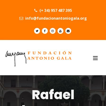
(+ 34) 957 487 395
info@fundacionantoniogala.org
Rafael