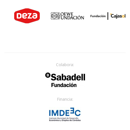
Colabora:
Financia: