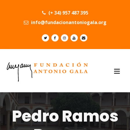
(+ 34) 957 487 395
info@fundacionantoniogala.org
Pedro Ramos