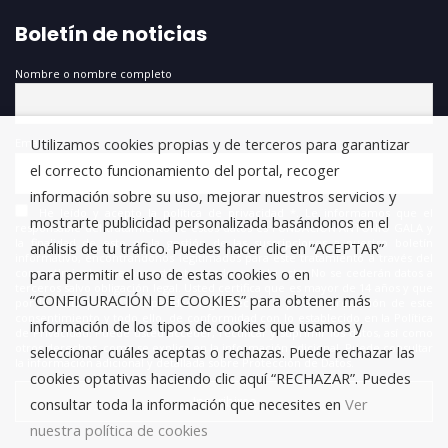
Boletín de noticias
Nombre o nombre completo
Utilizamos cookies propias y de terceros para garantizar
Email
el correcto funcionamiento del portal, recoger
información sobre su uso, mejorar nuestros servicios y
He leído y acepto la política de privacidad *. Le informamos que el
mostrarte publicidad personalizada basándonos en el
responsable del tratamiento de estos datos es FUNDACIÓN ANTONIO GALA y
la finalidad de este es la gestión de las suscripciones a nuestro boletín
análisis de tu tráfico. Puedes hacer clic en “ACEPTAR”
informativo, encontrándonos legitimados para este tratamiento a través del
para permitir el uso de estas cookies o en
consentimiento que nos está otorgando en este acto. No se cederán datos a
terceros salvo obligación legal. Usted certifica que es mayor de 14 años y que
“CONFIGURACIÓN DE COOKIES” para obtener más
por lo tanto posee la capacidad legal necesaria para la prestación de este
consentimiento y todo ello, de conformidad con lo establecido en la Política
información de los tipos de cookies que usamos y
de Privacidad. Puede usted acceder, rectificar y suprimir los datos, así como
otros derechos, como se explica en la información adicional. Puede consultar
seleccionar cuáles aceptas o rechazas. Puede rechazar las
la información adicional y detallada sobre Protección de Datos.
cookies optativas haciendo clic aquí “RECHAZAR”. Puedes
consultar toda la información que necesites en
Ver
nuestra política de cookies