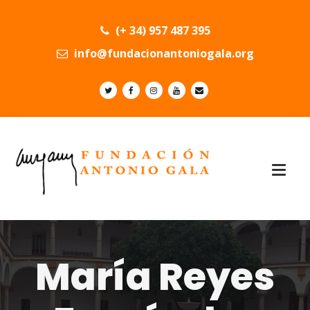
(+ 34) 957 487 395
info@fundacionantoniogala.org
María Reyes