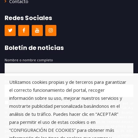
Contacto
Redes Sociales
Boletín de noticias
Nombre o nombre completo
Utilizamos cookies propias y de terceros para garantizar
Email
el correcto funcionamiento del portal, recoger
información sobre su uso, mejorar nuestros servicios y
He leído y acepto la política de privacidad *. Le informamos que el
mostrarte publicidad personalizada basándonos en el
responsable del tratamiento de estos datos es FUNDACIÓN ANTONIO GALA y
la finalidad de este es la gestión de las suscripciones a nuestro boletín
análisis de tu tráfico. Puedes hacer clic en “ACEPTAR”
informativo, encontrándonos legitimados para este tratamiento a través del
para permitir el uso de estas cookies o en
consentimiento que nos está otorgando en este acto. No se cederán datos a
terceros salvo obligación legal. Usted certifica que es mayor de 14 años y que
“CONFIGURACIÓN DE COOKIES” para obtener más
por lo tanto posee la capacidad legal necesaria para la prestación de este
consentimiento y todo ello, de conformidad con lo establecido en la Política