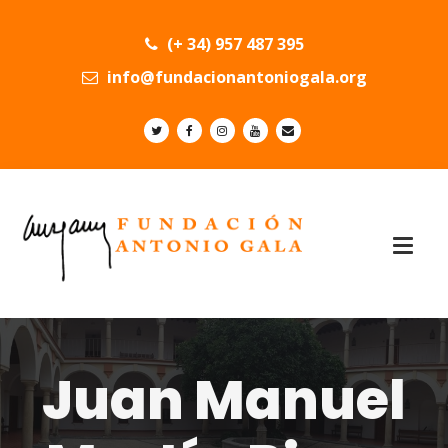
(+ 34) 957 487 395
info@fundacionantoniogala.org
Juan Manuel