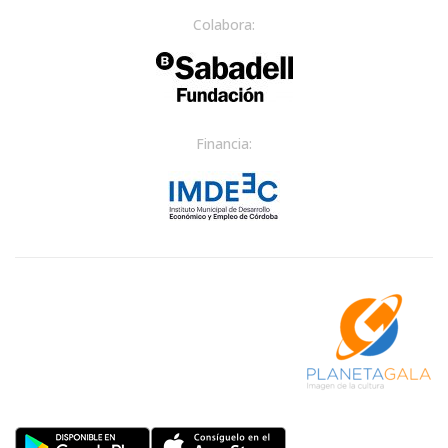
Colabora:
Financia: