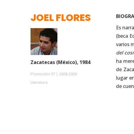
JOEL FLORES
BIOGRA
Es narr
(beca E
varios 
del co
ha mere
Zacatecas (México), 1984
de Zaca
Promoción 07 | 2008-2009
lugar e
Literatura
de cuen