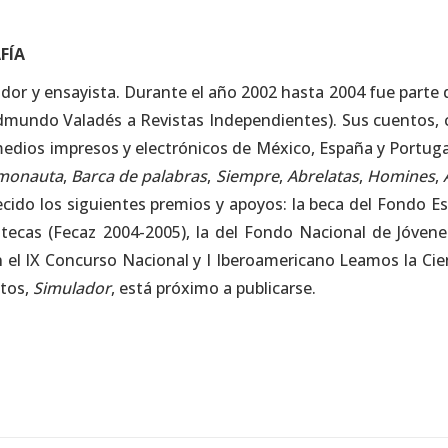
FÍA
ador y ensayista. Durante el año 2002 hasta 2004 fue parte d
dmundo Valadés a Revistas Independientes). Sus cuentos, c
medios impresos y electrónicos de México, España y Portuga
smonauta
,
Barca de palabras
,
Siempre
,
Abrelatas
,
Homines
,
cido los siguientes premios y apoyos: la beca del Fondo Est
tecas (Fecaz 2004-2005), la del Fondo Nacional de Jóvene
n el IX Concurso Nacional y I Iberoamericano Leamos la Cie
tos,
Simulador
, está próximo a publicarse.