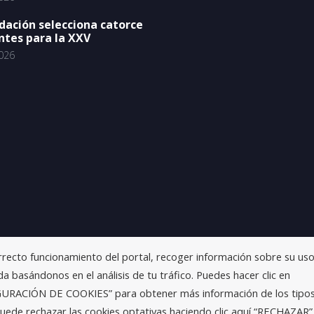
dación selecciona catorce
ntes para la XXV
026
orrecto funcionamiento del portal, recoger información sobre su uso
a basándonos en el análisis de tu tráfico. Puedes hacer clic en
IGURACIÓN DE COOKIES” para obtener más información de los tipo
uede rechazar las cookies optativas haciendo clic aquí “RECHAZAR”