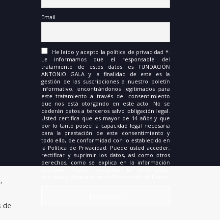
Email
He leído y acepto la política de privacidad *.
Le informamos que el responsable del
tratamiento de estos datos es FUNDACIÓN
ANTONIO GALA y la finalidad de este es la
gestión de las suscripciones a nuestro boletín
informativo, encontrándonos legitimados para
este tratamiento a través del consentimiento
que nos está otorgando en este acto. No se
cederán datos a terceros salvo obligación legal.
Usted certifica que es mayor de 14 años y que
por lo tanto posee la capacidad legal necesaria
para la prestación de este consentimiento y
todo ello, de conformidad con lo establecido en
la Política de Privacidad. Puede usted acceder,
rectificar y suprimir los datos, así como otros
derechos, como se explica en la información
adicional. Puede consultar la información
adicional y detallada sobre Protección de Datos.
,
s de
.