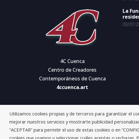
La Fun
reside
03/07/2
4C Cuenca
Centro de Creadores
Contemporáneos de Cuenca
4ccuenca.art
Utilizamos cookies propias y de terceros para garantizar el c
mejorar nuestros servicios y mostrarte publicidad personalizad
“ACEPTAR” para permitir el uso de estas cookies o en “CONF
cookies que usamos y seleccionar cuáles aceptas o rechazas. P