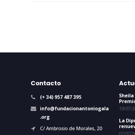
Contacto
Actu
Sheila
(+ 34) 957 487 395
Premi
info@fundacionantoniogala
19/07/2
.org
La Dip
renuev
C/ Ambrosio de Morales, 20
07/07/2