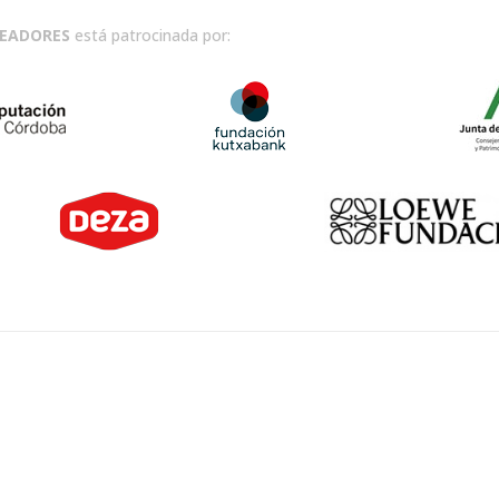
READORES
está patrocinada por: