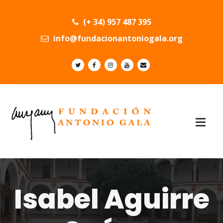
(+ 34) 957 487 395
info@fundacionantoniogala.org
Isabel Aguirre