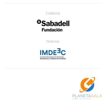
Colabora:
Financia: