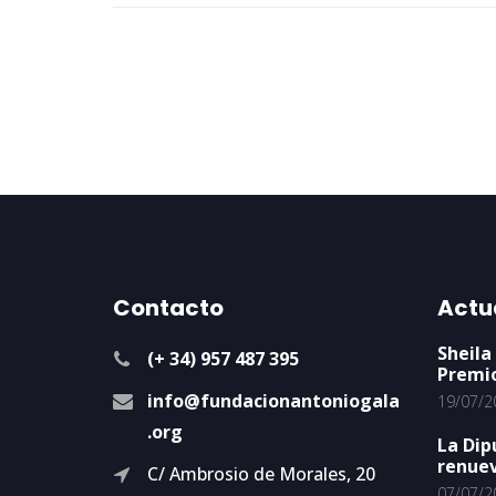
Contacto
Actu
Sheila
(+ 34) 957 487 395
Premi
info@fundacionantoniogala
19/07/2
.org
La Dip
renuev
C/ Ambrosio de Morales, 20
07/07/2