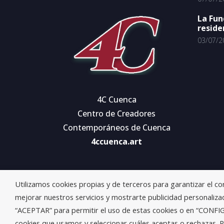
La Fun
reside
03/07/2
4C Cuenca
Centro de Creadores
Contemporáneos de Cuenca
4ccuenca.art
Utilizamos cookies propias y de terceros para garantizar el c
mejorar nuestros servicios y mostrarte publicidad personalizad
“ACEPTAR” para permitir el uso de estas cookies o en “CONF
cookies que usamos y seleccionar cuáles aceptas o rechazas. P