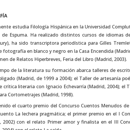
FÍA
ente estudia Filología Hispánica en la Universidad Complute
 de Espuma. Ha realizado distintos cursos de idiomas d
ury), ha sido transcriptora periodística para Gilles Tremle
de fotografía en blanco y negro en la Casa Encendida (Madri
men de Relatos Hiperbreves, Feria del Libro (Madrid, 2003).
ampo de la literatura su formación abarca talleres de escrit
bligado (Madrid, de 1999 a 2004); el Taller de artesanía po
e crítica literaria con Ignacio Echevarría (Madrid, 2004); el 
ara Cortometrajes (Madrid, 1998).
nido el cuarto premio del Concurso Cuentos Menudos de la
cuento La lechera pragmática; el primer premio en el I Con
, 2002) con el relato Primer amor y finalista en el III Con