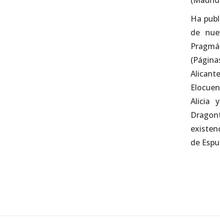
(Madrid,
Ha publ
de nuev
Pragmát
(Página
Alicant
Elocuenc
Alicia 
Dragonti
existenc
de Espu