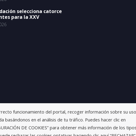
dación selecciona catorce
ntes para la XXV
026
orrecto funcionamiento del portal, recoger información sobre su uso
a basándonos en el análisis de tu tráfico. Puedes hacer clic en
IGURACIÓN DE COOKIES” para obtener más información de los tipo
uede rechazar las cookies optativas haciendo clic aquí “RECHAZAR”