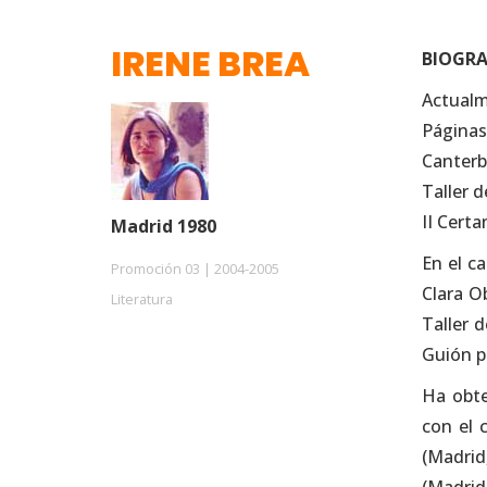
IRENE BREA
BIOGRA
Actualm
Páginas
Canterb
Taller 
II Certa
Madrid 1980
En el c
Promoción 03 | 2004-2005
Clara O
Literatura
Taller d
Guión p
Ha obte
con el 
(Madrid