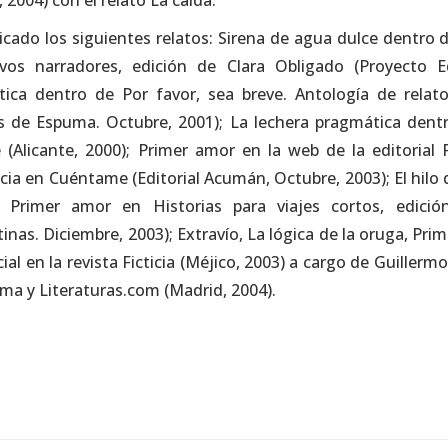
 2004) con el relato La caída.
icado los siguientes relatos: Sirena de agua dulce dentro
os narradores, edición de Clara Obligado (Proyecto Ed
ica dentro de Por favor, sea breve. Antología de relato
s de Espuma. Octubre, 2001); La lechera pragmática dentro
e (Alicante, 2000); Primer amor en la web de la editoria
ia en Cuéntame (Editorial Acumán, Octubre, 2003); El hilo de 
y Primer amor en Historias para viajes cortos, edició
nas. Diciembre, 2003); Extravío, La lógica de la oruga, Prim
ial en la revista Ficticia (Méjico, 2003) a cargo de Guiller
ma y Literaturas.com (Madrid, 2004).