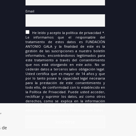
Email
He leído y acepto la política de privacidad *.
Le informamos que el responsable del
tratamiento de estos datos es FUNDACIÓN
ANTONIO GALA y la finalidad de este es la
gestión de las suscripciones a nuestro boletín
informativo, encontrándonos legitimados para
este tratamiento a través del consentimiento
que nos está otorgando en este acto. No se
cederán datos a terceros salvo obligación legal.
Usted certifica que es mayor de 14 años y que
por lo tanto posee la capacidad legal necesaria
para la prestación de este consentimiento y
todo ello, de conformidad con lo establecido en
la Política de Privacidad. Puede usted acceder,
rectificar y suprimir los datos, así como otros
derechos, como se explica en la información
adicional. Puede consultar la información
adicional y detallada sobre Protección de Datos.
,
s de
.