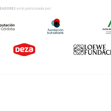
READORES
está patrocinada por: