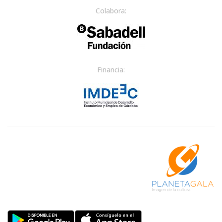
Colabora:
Financia: