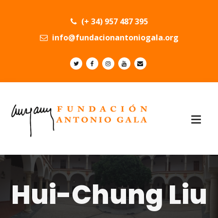
(+ 34) 957 487 395
info@fundacionantoniogala.org
Hui-Chung Liu