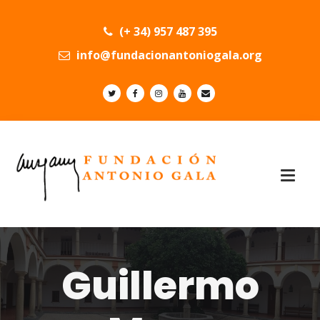
(+ 34) 957 487 395
info@fundacionantoniogala.org
Guillermo