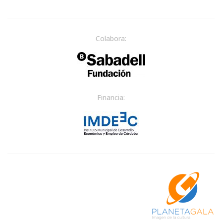
Colabora:
Financia: