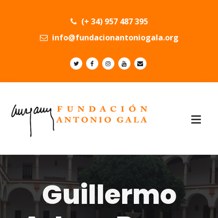
(+ 34) 957 487 395
info@fundacionantoniogala.org
Guillermo