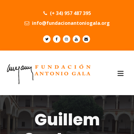
(+ 34) 957 487 395
info@fundacionantoniogala.org
Guillem