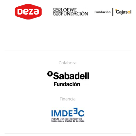
Colabora:
Financia: