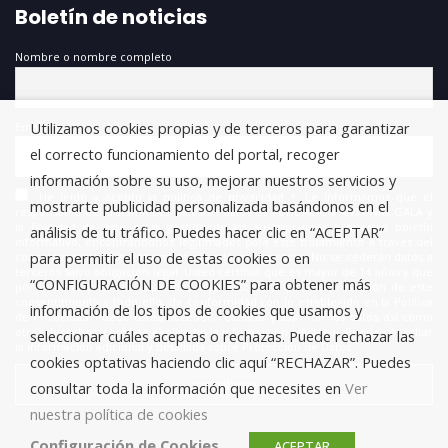
Boletín de noticias
Nombre o nombre completo
Utilizamos cookies propias y de terceros para garantizar
Email
el correcto funcionamiento del portal, recoger
información sobre su uso, mejorar nuestros servicios y
He leído y acepto la política de privacidad *. Le informamos que el
mostrarte publicidad personalizada basándonos en el
responsable del tratamiento de estos datos es FUNDACIÓN ANTONIO GALA y
la finalidad de este es la gestión de las suscripciones a nuestro boletín
análisis de tu tráfico. Puedes hacer clic en “ACEPTAR”
informativo, encontrándonos legitimados para este tratamiento a través del
para permitir el uso de estas cookies o en
consentimiento que nos está otorgando en este acto. No se cederán datos a
terceros salvo obligación legal. Usted certifica que es mayor de 14 años y que
“CONFIGURACIÓN DE COOKIES” para obtener más
por lo tanto posee la capacidad legal necesaria para la prestación de este
consentimiento y todo ello, de conformidad con lo establecido en la Política
información de los tipos de cookies que usamos y
de Privacidad. Puede usted acceder, rectificar y suprimir los datos, así como
otros derechos, como se explica en la información adicional. Puede consultar
seleccionar cuáles aceptas o rechazas. Puede rechazar las
la información adicional y detallada sobre Protección de Datos.
cookies optativas haciendo clic aquí “RECHAZAR”. Puedes
consultar toda la información que necesites en
Ver
nuestra política de cookies
Configuración de Cookies
ACEPTAR