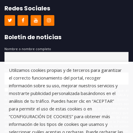
Redes Sociales
Boletín de noticias
Nombre o nombre completo
Utilizamos cookies propias y de terceros para garantizar
Email
el correcto funcionamiento del portal, recoger
información sobre su uso, mejorar nuestros servicios y
He leído y acepto la política de privacidad *. Le informamos que el
mostrarte publicidad personalizada basándonos en el
responsable del tratamiento de estos datos es FUNDACIÓN ANTONIO GALA y
la finalidad de este es la gestión de las suscripciones a nuestro boletín
análisis de tu tráfico. Puedes hacer clic en “ACEPTAR”
informativo, encontrándonos legitimados para este tratamiento a través del
para permitir el uso de estas cookies o en
consentimiento que nos está otorgando en este acto. No se cederán datos a
terceros salvo obligación legal. Usted certifica que es mayor de 14 años y que
“CONFIGURACIÓN DE COOKIES” para obtener más
por lo tanto posee la capacidad legal necesaria para la prestación de este
consentimiento y todo ello, de conformidad con lo establecido en la Política
información de los tipos de cookies que usamos y
de Privacidad. Puede usted acceder, rectificar y suprimir los datos, así como
otros derechos, como se explica en la información adicional. Puede consultar
seleccionar cuáles aceptas o rechazas. Puede rechazar las