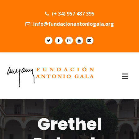
(+ 34) 957 487 395
info@fundacionantoniogala.org
Grethel