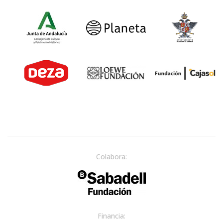
Colabora:
Financia: