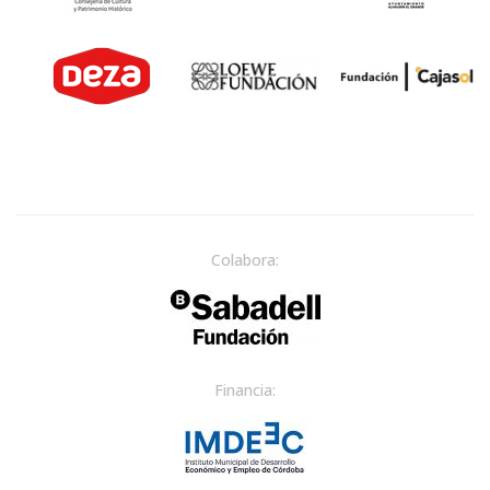
Colabora:
Financia: