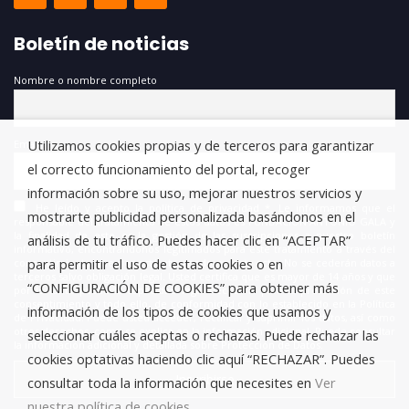
Boletín de noticias
Nombre o nombre completo
Utilizamos cookies propias y de terceros para garantizar
Email
el correcto funcionamiento del portal, recoger
información sobre su uso, mejorar nuestros servicios y
He leído y acepto la política de privacidad *. Le informamos que el
mostrarte publicidad personalizada basándonos en el
responsable del tratamiento de estos datos es FUNDACIÓN ANTONIO GALA y
la finalidad de este es la gestión de las suscripciones a nuestro boletín
análisis de tu tráfico. Puedes hacer clic en “ACEPTAR”
informativo, encontrándonos legitimados para este tratamiento a través del
para permitir el uso de estas cookies o en
consentimiento que nos está otorgando en este acto. No se cederán datos a
terceros salvo obligación legal. Usted certifica que es mayor de 14 años y que
“CONFIGURACIÓN DE COOKIES” para obtener más
por lo tanto posee la capacidad legal necesaria para la prestación de este
consentimiento y todo ello, de conformidad con lo establecido en la Política
información de los tipos de cookies que usamos y
de Privacidad. Puede usted acceder, rectificar y suprimir los datos, así como
otros derechos, como se explica en la información adicional. Puede consultar
seleccionar cuáles aceptas o rechazas. Puede rechazar las
la información adicional y detallada sobre Protección de Datos.
cookies optativas haciendo clic aquí “RECHAZAR”. Puedes
consultar toda la información que necesites en
Ver
nuestra política de cookies