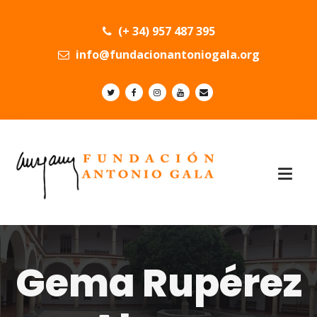
(+ 34) 957 487 395
info@fundacionantoniogala.org
Gema Rupérez