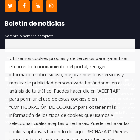
Boletín de noticias
Nombre o nombre completo
Utilizamos cookies propias y de terceros para garantizar
Email
el correcto funcionamiento del portal, recoger
información sobre su uso, mejorar nuestros servicios y
He leído y acepto la política de privacidad *. Le informamos que el
mostrarte publicidad personalizada basándonos en el
responsable del tratamiento de estos datos es FUNDACIÓN ANTONIO GALA y
la finalidad de este es la gestión de las suscripciones a nuestro boletín
análisis de tu tráfico. Puedes hacer clic en “ACEPTAR”
informativo, encontrándonos legitimados para este tratamiento a través del
para permitir el uso de estas cookies o en
consentimiento que nos está otorgando en este acto. No se cederán datos a
terceros salvo obligación legal. Usted certifica que es mayor de 14 años y que
“CONFIGURACIÓN DE COOKIES” para obtener más
por lo tanto posee la capacidad legal necesaria para la prestación de este
consentimiento y todo ello, de conformidad con lo establecido en la Política
información de los tipos de cookies que usamos y
de Privacidad. Puede usted acceder, rectificar y suprimir los datos, así como
otros derechos, como se explica en la información adicional. Puede consultar
seleccionar cuáles aceptas o rechazas. Puede rechazar las
la información adicional y detallada sobre Protección de Datos.
cookies optativas haciendo clic aquí “RECHAZAR”. Puedes
consultar toda la información que necesites en
Ver