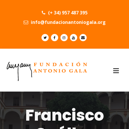
(+ 34) 957 487 395
info@fundacionantoniogala.org
Francisco