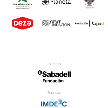
Colabora:
Financia: