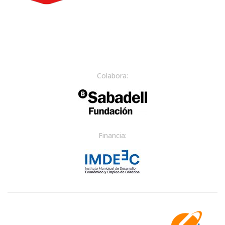
Colabora:
Financia: