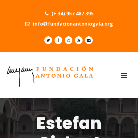
(+ 34) 957 487 395
info@fundacionantoniogala.org
Estefan