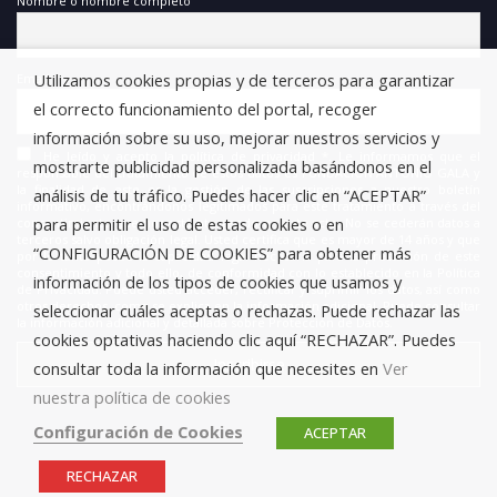
Nombre o nombre completo
Utilizamos cookies propias y de terceros para garantizar
Email
el correcto funcionamiento del portal, recoger
información sobre su uso, mejorar nuestros servicios y
He leído y acepto la política de privacidad *. Le informamos que el
mostrarte publicidad personalizada basándonos en el
responsable del tratamiento de estos datos es FUNDACIÓN ANTONIO GALA y
la finalidad de este es la gestión de las suscripciones a nuestro boletín
análisis de tu tráfico. Puedes hacer clic en “ACEPTAR”
informativo, encontrándonos legitimados para este tratamiento a través del
para permitir el uso de estas cookies o en
consentimiento que nos está otorgando en este acto. No se cederán datos a
terceros salvo obligación legal. Usted certifica que es mayor de 14 años y que
“CONFIGURACIÓN DE COOKIES” para obtener más
por lo tanto posee la capacidad legal necesaria para la prestación de este
consentimiento y todo ello, de conformidad con lo establecido en la Política
información de los tipos de cookies que usamos y
de Privacidad. Puede usted acceder, rectificar y suprimir los datos, así como
otros derechos, como se explica en la información adicional. Puede consultar
seleccionar cuáles aceptas o rechazas. Puede rechazar las
la información adicional y detallada sobre Protección de Datos.
cookies optativas haciendo clic aquí “RECHAZAR”. Puedes
consultar toda la información que necesites en
Ver
nuestra política de cookies
Configuración de Cookies
ACEPTAR
RECHAZAR