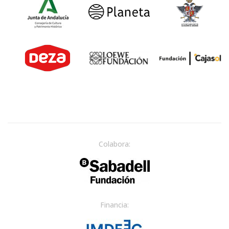
Colabora:
Financia: