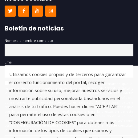
Boletín de noticias
Nombre o nombre completo
Email
Utilizamos cookies propias y de terceros para garantizar
el correcto funcionamiento del portal, recoger
He leído y acepto la política de privacidad *. Le informamos que el
responsable del tratamiento de estos datos es FUNDACIÓN ANTONIO GALA y
información sobre su uso, mejorar nuestros servicios y
la finalidad de este es la gestión de las suscripciones a nuestro boletín
informativo, encontrándonos legitimados para este tratamiento a través del
mostrarte publicidad personalizada basándonos en el
consentimiento que nos está otorgando en este acto. No se cederán datos a
análisis de tu tráfico. Puedes hacer clic en “ACEPTAR”
terceros salvo obligación legal. Usted certifica que es mayor de 14 años y que
por lo tanto posee la capacidad legal necesaria para la prestación de este
para permitir el uso de estas cookies o en
consentimiento y todo ello, de conformidad con lo establecido en la Política
de Privacidad. Puede usted acceder, rectificar y suprimir los datos, así como
“CONFIGURACIÓN DE COOKIES” para obtener más
otros derechos, como se explica en la información adicional. Puede consultar
información de los tipos de cookies que usamos y
la información adicional y detallada sobre Protección de Datos.