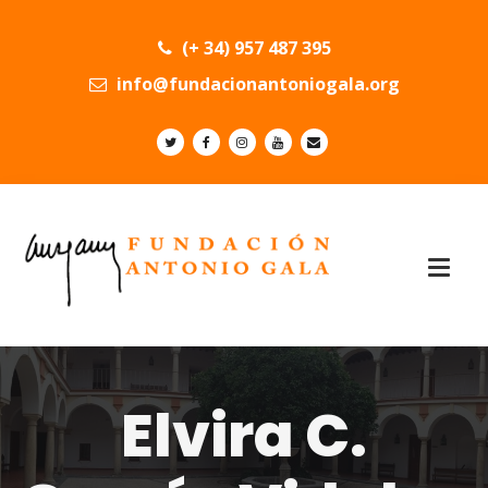
(+ 34) 957 487 395
info@fundacionantoniogala.org
Elvira C.