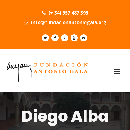
(+ 34) 957 487 395
info@fundacionantoniogala.org
Diego Alba