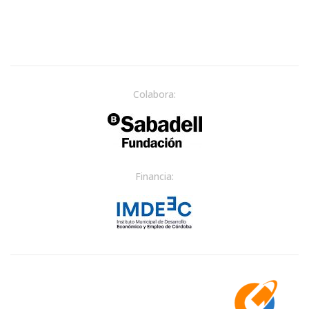
Colabora:
Financia: