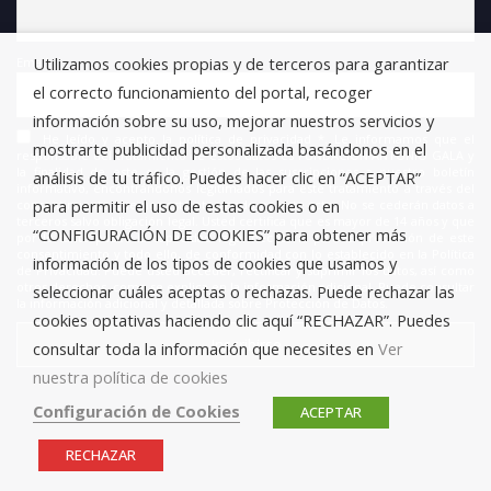
Utilizamos cookies propias y de terceros para garantizar
Email
el correcto funcionamiento del portal, recoger
información sobre su uso, mejorar nuestros servicios y
He leído y acepto la política de privacidad *. Le informamos que el
mostrarte publicidad personalizada basándonos en el
responsable del tratamiento de estos datos es FUNDACIÓN ANTONIO GALA y
la finalidad de este es la gestión de las suscripciones a nuestro boletín
análisis de tu tráfico. Puedes hacer clic en “ACEPTAR”
informativo, encontrándonos legitimados para este tratamiento a través del
para permitir el uso de estas cookies o en
consentimiento que nos está otorgando en este acto. No se cederán datos a
terceros salvo obligación legal. Usted certifica que es mayor de 14 años y que
“CONFIGURACIÓN DE COOKIES” para obtener más
por lo tanto posee la capacidad legal necesaria para la prestación de este
consentimiento y todo ello, de conformidad con lo establecido en la Política
información de los tipos de cookies que usamos y
de Privacidad. Puede usted acceder, rectificar y suprimir los datos, así como
otros derechos, como se explica en la información adicional. Puede consultar
seleccionar cuáles aceptas o rechazas. Puede rechazar las
la información adicional y detallada sobre Protección de Datos.
cookies optativas haciendo clic aquí “RECHAZAR”. Puedes
consultar toda la información que necesites en
Ver
nuestra política de cookies
Configuración de Cookies
ACEPTAR
RECHAZAR