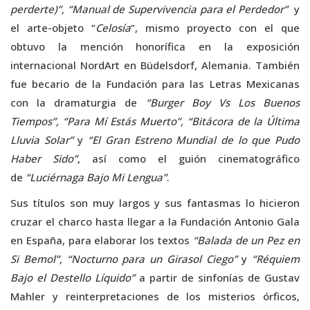
perderte)”,
“Manual de Supervivencia para el Perdedor”
y
el arte-objeto “
Celosía
”, mismo proyecto con el que
obtuvo la mención honorífica en la exposición
internacional NordArt en Büdelsdorf, Alemania. También
fue becario de la Fundación para las Letras Mexicanas
con la dramaturgia de
“Burger Boy Vs Los Buenos
Tiempos”, “Para Mí Estás Muerto”, “Bitácora de la Última
Lluvia Solar”
y
“El Gran Estreno Mundial de lo que Pudo
Haber Sido”
, así como el guión cinematográfico
de
“Luciérnaga Bajo Mi Lengua”
.
Sus títulos son muy largos y sus fantasmas lo hicieron
cruzar el charco hasta llegar a la Fundación Antonio Gala
en España, para elaborar los textos
“Balada de un Pez en
Si Bemol”, “Nocturno para un Girasol Ciego”
y
“Réquiem
Bajo el Destello Líquido”
a partir de sinfonías de Gustav
Mahler y reinterpretaciones de los misterios órficos,