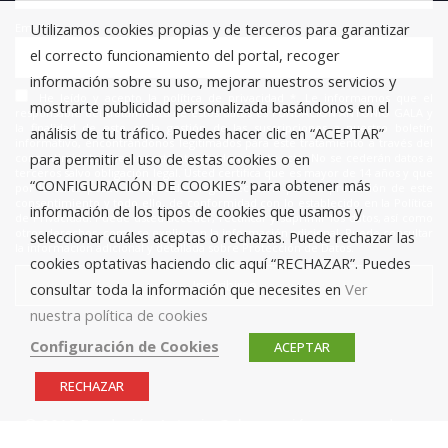
Utilizamos cookies propias y de terceros para garantizar
Email
el correcto funcionamiento del portal, recoger
información sobre su uso, mejorar nuestros servicios y
He leído y acepto la política de privacidad *. Le informamos que el
mostrarte publicidad personalizada basándonos en el
responsable del tratamiento de estos datos es FUNDACIÓN ANTONIO GALA y
la finalidad de este es la gestión de las suscripciones a nuestro boletín
análisis de tu tráfico. Puedes hacer clic en “ACEPTAR”
informativo, encontrándonos legitimados para este tratamiento a través del
para permitir el uso de estas cookies o en
consentimiento que nos está otorgando en este acto. No se cederán datos a
terceros salvo obligación legal. Usted certifica que es mayor de 14 años y que
“CONFIGURACIÓN DE COOKIES” para obtener más
por lo tanto posee la capacidad legal necesaria para la prestación de este
consentimiento y todo ello, de conformidad con lo establecido en la Política
información de los tipos de cookies que usamos y
de Privacidad. Puede usted acceder, rectificar y suprimir los datos, así como
otros derechos, como se explica en la información adicional. Puede consultar
seleccionar cuáles aceptas o rechazas. Puede rechazar las
la información adicional y detallada sobre Protección de Datos.
cookies optativas haciendo clic aquí “RECHAZAR”. Puedes
consultar toda la información que necesites en
Ver
nuestra política de cookies
Configuración de Cookies
ACEPTAR
RECHAZAR
© 2019 Fundación Antonio Gala para jóvenes creadores