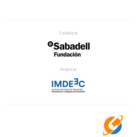
Colabora:
Financia: