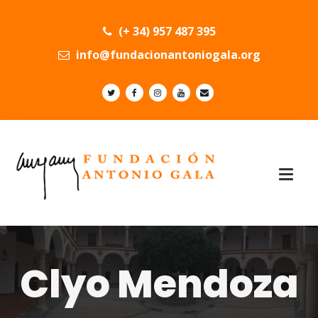
(+ 34) 957 487 395
info@fundacionantoniogala.org
Clyo Mendoza