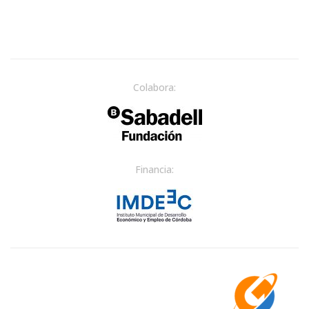
Colabora:
Financia: