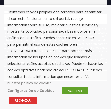
Utilizamos cookies propias y de terceros para garantizar
Email
el correcto funcionamiento del portal, recoger
información sobre su uso, mejorar nuestros servicios y
He leído y acepto la política de privacidad *. Le informamos que el
mostrarte publicidad personalizada basándonos en el
responsable del tratamiento de estos datos es FUNDACIÓN ANTONIO GALA y
la finalidad de este es la gestión de las suscripciones a nuestro boletín
análisis de tu tráfico. Puedes hacer clic en “ACEPTAR”
informativo, encontrándonos legitimados para este tratamiento a través del
para permitir el uso de estas cookies o en
consentimiento que nos está otorgando en este acto. No se cederán datos a
terceros salvo obligación legal. Usted certifica que es mayor de 14 años y que
“CONFIGURACIÓN DE COOKIES” para obtener más
por lo tanto posee la capacidad legal necesaria para la prestación de este
consentimiento y todo ello, de conformidad con lo establecido en la Política
información de los tipos de cookies que usamos y
de Privacidad. Puede usted acceder, rectificar y suprimir los datos, así como
otros derechos, como se explica en la información adicional. Puede consultar
seleccionar cuáles aceptas o rechazas. Puede rechazar las
la información adicional y detallada sobre Protección de Datos.
cookies optativas haciendo clic aquí “RECHAZAR”. Puedes
consultar toda la información que necesites en
Ver
nuestra política de cookies
Configuración de Cookies
ACEPTAR
RECHAZAR
© 2019 Fundación Antonio Gala para jóvenes creadores