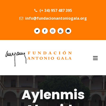
(+ 34) 957 487 395
info@fundacionantoniogala.org
Aylenmis