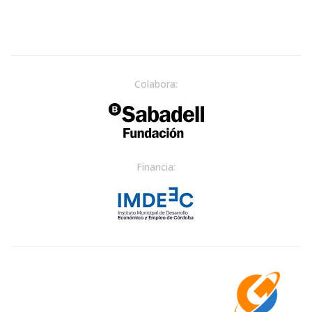
Colabora:
Financia: