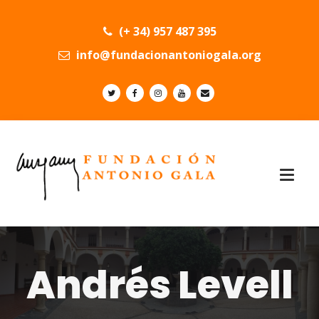
(+ 34) 957 487 395
info@fundacionantoniogala.org
Andrés Levell