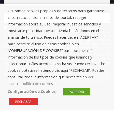
Utilizamos cookies propias y de terceros para garantizar
Email
el correcto funcionamiento del portal, recoger
información sobre su uso, mejorar nuestros servicios y
He leído y acepto la política de privacidad *. Le informamos que el
mostrarte publicidad personalizada basándonos en el
responsable del tratamiento de estos datos es FUNDACIÓN ANTONIO GALA y
la finalidad de este es la gestión de las suscripciones a nuestro boletín
análisis de tu tráfico. Puedes hacer clic en “ACEPTAR”
informativo, encontrándonos legitimados para este tratamiento a través del
para permitir el uso de estas cookies o en
consentimiento que nos está otorgando en este acto. No se cederán datos a
terceros salvo obligación legal. Usted certifica que es mayor de 14 años y que
“CONFIGURACIÓN DE COOKIES” para obtener más
por lo tanto posee la capacidad legal necesaria para la prestación de este
consentimiento y todo ello, de conformidad con lo establecido en la Política
información de los tipos de cookies que usamos y
de Privacidad. Puede usted acceder, rectificar y suprimir los datos, así como
otros derechos, como se explica en la información adicional. Puede consultar
seleccionar cuáles aceptas o rechazas. Puede rechazar las
la información adicional y detallada sobre Protección de Datos.
cookies optativas haciendo clic aquí “RECHAZAR”. Puedes
consultar toda la información que necesites en
Ver
nuestra política de cookies
Configuración de Cookies
ACEPTAR
RECHAZAR
© 2019 Fundación Antonio Gala para jóvenes creadores