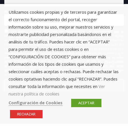
Utilizamos cookies propias y de terceros para garantizar
Email
el correcto funcionamiento del portal, recoger
información sobre su uso, mejorar nuestros servicios y
He leído y acepto la política de privacidad *. Le informamos que el
mostrarte publicidad personalizada basándonos en el
responsable del tratamiento de estos datos es FUNDACIÓN ANTONIO GALA y
la finalidad de este es la gestión de las suscripciones a nuestro boletín
análisis de tu tráfico. Puedes hacer clic en “ACEPTAR”
informativo, encontrándonos legitimados para este tratamiento a través del
para permitir el uso de estas cookies o en
consentimiento que nos está otorgando en este acto. No se cederán datos a
terceros salvo obligación legal. Usted certifica que es mayor de 14 años y que
“CONFIGURACIÓN DE COOKIES” para obtener más
por lo tanto posee la capacidad legal necesaria para la prestación de este
consentimiento y todo ello, de conformidad con lo establecido en la Política
información de los tipos de cookies que usamos y
de Privacidad. Puede usted acceder, rectificar y suprimir los datos, así como
otros derechos, como se explica en la información adicional. Puede consultar
seleccionar cuáles aceptas o rechazas. Puede rechazar las
la información adicional y detallada sobre Protección de Datos.
cookies optativas haciendo clic aquí “RECHAZAR”. Puedes
consultar toda la información que necesites en
Ver
nuestra política de cookies
Configuración de Cookies
ACEPTAR
RECHAZAR
© 2019 Fundación Antonio Gala para jóvenes creadores