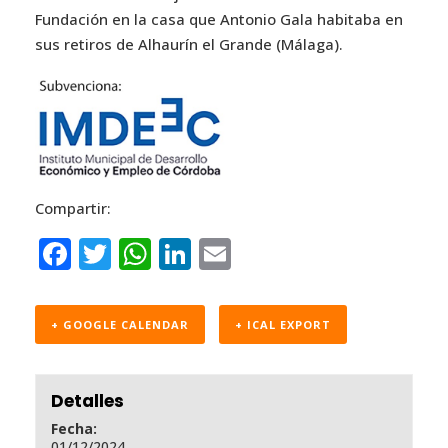
Fundación en la casa que Antonio Gala habitaba en
sus retiros de Alhaurín el Grande (Málaga).
Compartir:
F
T
W
Li
E
a
w
h
n
m
c
it
a
k
ai
+ GOOGLE CALENDAR
+ ICAL EXPORT
e
te
ts
e
l
b
r
A
dI
Detalles
o
p
n
Fecha:
o
p
01/12/2024