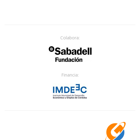
Colabora:
Financia: