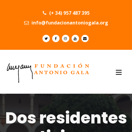
(+ 34) 957 487 395
info@fundacionantoniogala.org
Dos residentes